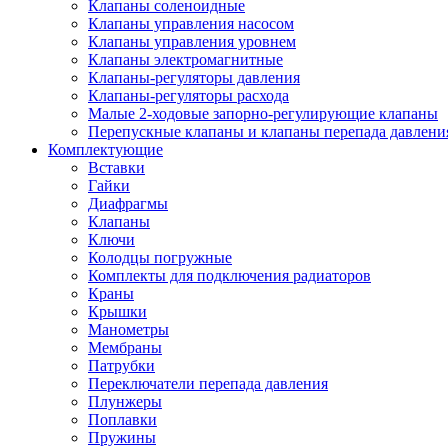
Клапаны соленоидные
Клапаны управления насосом
Клапаны управления уровнем
Клапаны электромагнитные
Клапаны-регуляторы давления
Клапаны-регуляторы расхода
Малые 2-ходовые запорно-регулирующие клапаны
Перепускные клапаны и клапаны перепада давлени
Комплектующие
Вставки
Гайки
Диафрагмы
Клапаны
Ключи
Колодцы погружные
Комплекты для подключения радиаторов
Краны
Крышки
Манометры
Мембраны
Патрубки
Переключатели перепада давления
Плунжеры
Поплавки
Пружины