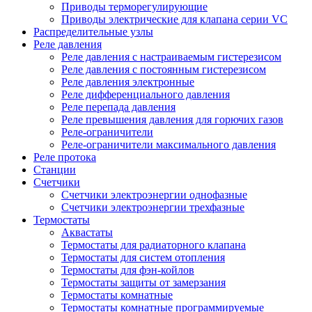
Приводы терморегулирующие
Приводы электрические для клапана серии VC
Распределительные узлы
Реле давления
Реле давления с настраиваемым гистерезисом
Реле давления с постоянным гистерезисом
Реле давления электронные
Реле дифференциального давления
Реле перепада давления
Реле превышения давления для горючих газов
Реле-ограничители
Реле-ограничители максимального давления
Реле протока
Станции
Счетчики
Счетчики электроэнергии однофазные
Счетчики электроэнергии трехфазные
Термостаты
Аквастаты
Термостаты для радиаторного клапана
Термостаты для систем отопления
Термостаты для фэн-койлов
Термостаты защиты от замерзания
Термостаты комнатные
Термостаты комнатные программируемые