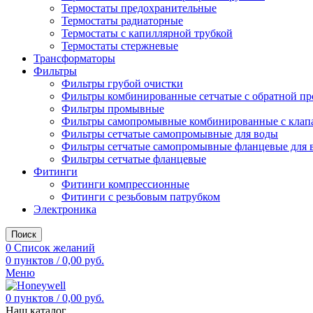
Термостаты предохранительные
Термостаты радиаторные
Термостаты с капиллярной трубкой
Термостаты стержневые
Трансформаторы
Фильтры
Фильтры грубой очистки
Фильтры комбинированные сетчатые с обратной пр
Фильтры промывные
Фильтры самопромывные комбинированные с клап
Фильтры сетчатые самопромывные для воды
Фильтры сетчатые самопромывные фланцевые для 
Фильтры сетчатые фланцевые
Фитинги
Фитинги компрессионные
Фитинги с резьбовым патрубком
Электроника
Поиск
0
Список желаний
0
пунктов
/
0,00
руб.
Меню
0
пунктов
/
0,00
руб.
Наш каталог