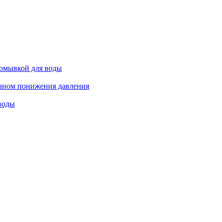
омывкой для воды
аном понижения давления
воды