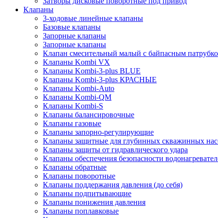
Затворы дисковые поворотные под привод
Клапаны
3-ходовые линейные клапаны
Базовые клапаны
Запорные клапаны
Запорные клапаны
Клапан смесительный малый с байпасным патрубко
Клапаны Kombi VX
Клапаны Kombi-3-plus BLUE
Клапаны Kombi-3-plus КРАСНЫЕ
Клапаны Kombi-Auto
Клапаны Kombi-QM
Клапаны Kombi-S
Клапаны балансировочные
Клапаны газовые
Клапаны запорно-регулирующие
Клапаны защитные для глубинных скважинных нас
Клапаны защиты от гидравлического удара
Клапаны обеспечения безопасности водонагревател
Клапаны обратные
Клапаны поворотные
Клапаны поддержания давления (до себя)
Клапаны подпитывающие
Клапаны понижения давления
Клапаны поплавковые