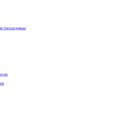
м трехходовые
осов
ей