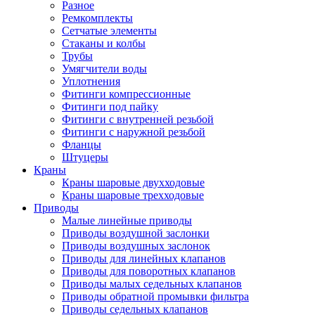
Разное
Ремкомплекты
Сетчатые элементы
Стаканы и колбы
Трубы
Умягчители воды
Уплотнения
Фитинги компрессионные
Фитинги под пайку
Фитинги с внутренней резьбой
Фитинги с наружной резьбой
Фланцы
Штуцеры
Краны
Краны шаровые двухходовые
Краны шаровые трехходовые
Приводы
Малые линейные приводы
Приводы воздушной заслонки
Приводы воздушных заслонок
Приводы для линейных клапанов
Приводы для поворотных клапанов
Приводы малых седельных клапанов
Приводы обратной промывки фильтра
Приводы седельных клапанов