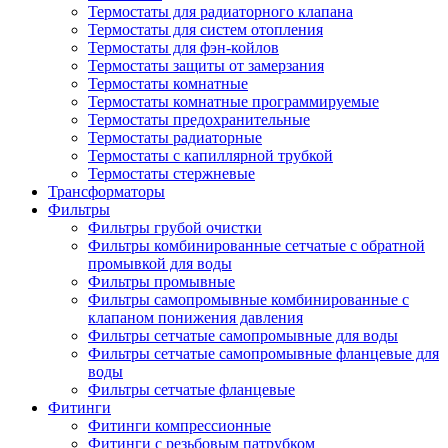
Термостаты для радиаторного клапана
Термостаты для систем отопления
Термостаты для фэн-койлов
Термостаты защиты от замерзания
Термостаты комнатные
Термостаты комнатные программируемые
Термостаты предохранительные
Термостаты радиаторные
Термостаты с капиллярной трубкой
Термостаты стержневые
Трансформаторы
Фильтры
Фильтры грубой очистки
Фильтры комбинированные сетчатые с обратной
промывкой для воды
Фильтры промывные
Фильтры самопромывные комбинированные с
клапаном понижения давления
Фильтры сетчатые самопромывные для воды
Фильтры сетчатые самопромывные фланцевые для
воды
Фильтры сетчатые фланцевые
Фитинги
Фитинги компрессионные
Фитинги с резьбовым патрубком