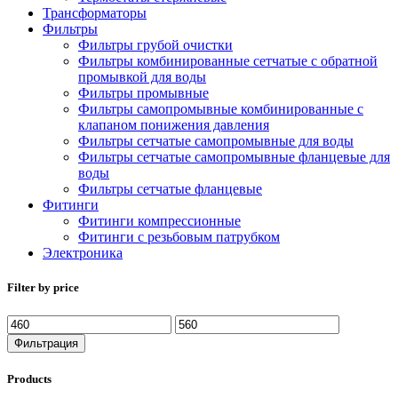
Трансформаторы
Фильтры
Фильтры грубой очистки
Фильтры комбинированные сетчатые с обратной
промывкой для воды
Фильтры промывные
Фильтры самопромывные комбинированные с
клапаном понижения давления
Фильтры сетчатые самопромывные для воды
Фильтры сетчатые самопромывные фланцевые для
воды
Фильтры сетчатые фланцевые
Фитинги
Фитинги компрессионные
Фитинги с резьбовым патрубком
Электроника
Filter by price
Минимальная
Максимальная
цена
цена
Фильтрация
Products