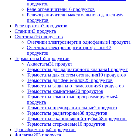
продуктов
Реле-ограничители
16
продуктов
Реле-ограничители максимального давления
6
продуктов
Реле протока
7
продуктов
Станции
3
продукта
Счетчики
16
продуктов
Счетчики электроэнергии однофазные
4
продукта
Счетчики электроэнергии трехфазные
12
продуктов
Термостаты
155
продуктов
Аквастаты
31
продукт
Термостаты для радиаторного клапана
1
продукт
Термостаты для систем отопления
10
продуктов
Термостаты для фэн-койлов
25
продуктов
Термостаты защиты от замерзания
6
продуктов
Термостаты комнатные
20
продуктов
Термостаты комнатные программируемые
4
продукта
Термостаты предохранительные
2
продукта
Термостаты радиаторные
38
продуктов
Термостаты с капиллярной трубкой
8
продуктов
Термостаты стержневые
10
продуктов
Трансформаторы
5
продуктов
Фильтры
203
продукта