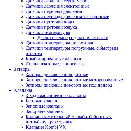
Датчики давления серии Smart
Датчики давления электронные
Датчики перепада давления
Датчики перепада давления электронные
Датчики протечки воды
Датчики протока воздуха
Датчики температуры
Датчики температуры и влажности
Датчики температуры погружные
Датчики температуры погружные, с быстрым
ответом
Комбинированные датчики
Сигнализаторы угарного газа
Затворы
Затворы дисковые поворотные
Затворы дисковые поворотные моторизованные
Затворы дисковые поворотные под привод
Клапаны
3-ходовые линейные клапаны
Базовые клапаны
Запорные клапаны
Запорные клапаны
Клапан смесительный малый с байпасным
патрубком трехходовые
Клапаны Kombi VX