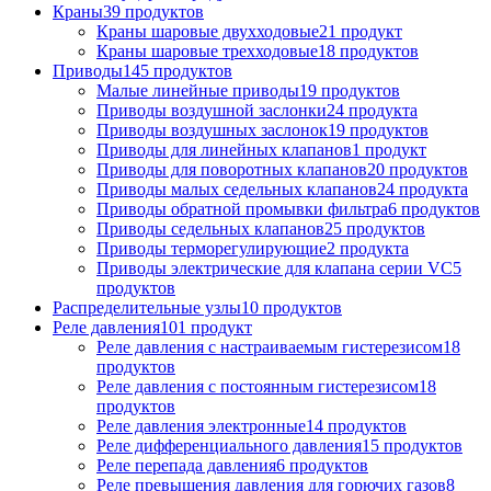
Краны
39
продуктов
Краны шаровые двухходовые
21
продукт
Краны шаровые трехходовые
18
продуктов
Приводы
145
продуктов
Малые линейные приводы
19
продуктов
Приводы воздушной заслонки
24
продукта
Приводы воздушных заслонок
19
продуктов
Приводы для линейных клапанов
1
продукт
Приводы для поворотных клапанов
20
продуктов
Приводы малых седельных клапанов
24
продукта
Приводы обратной промывки фильтра
6
продуктов
Приводы седельных клапанов
25
продуктов
Приводы терморегулирующие
2
продукта
Приводы электрические для клапана серии VC
5
продуктов
Распределительные узлы
10
продуктов
Реле давления
101
продукт
Реле давления с настраиваемым гистерезисом
18
продуктов
Реле давления с постоянным гистерезисом
18
продуктов
Реле давления электронные
14
продуктов
Реле дифференциального давления
15
продуктов
Реле перепада давления
6
продуктов
Реле превышения давления для горючих газов
8