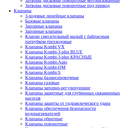
Затворы дисковые поворотные моторизованные
Затворы дисковые поворотные под привод
Клапаны
3-ходовые линейные клапаны
Базовые клапаны
Запорные клапаны
Запорные клапаны
Клапан смесительный малый с байпасным
патрубком трехходовые
Клапаны Kombi VX
Клапаны Kombi-3-plus BLUE
Клапаны Kombi-3-plus КРАСНЫЕ
Клапаны Kombi-Auto
Клапаны Kombi-QM
Клапаны Kombi-S
Клапаны балансировочные
Клапаны газовые
Клапаны запорно-регулирующие
Клапаны защитные для глубинных скважинных
насосов
Клапаны защиты от гидравлического удара
Клапаны обеспечения безопасности
водонагревателей
Клапаны обратные
Клапаны поворотные