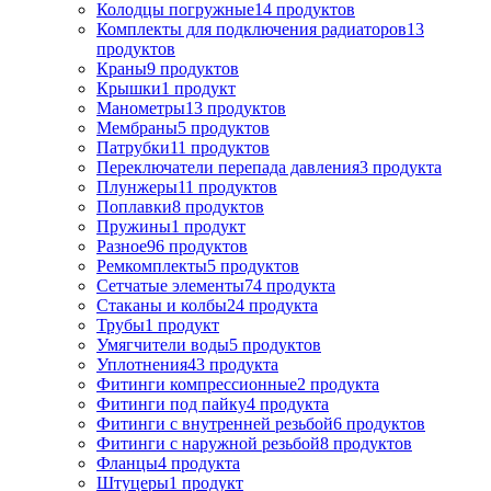
Колодцы погружные
14
продуктов
Комплекты для подключения радиаторов
13
продуктов
Краны
9
продуктов
Крышки
1
продукт
Манометры
13
продуктов
Мембраны
5
продуктов
Патрубки
11
продуктов
Переключатели перепада давления
3
продукта
Плунжеры
11
продуктов
Поплавки
8
продуктов
Пружины
1
продукт
Разное
96
продуктов
Ремкомплекты
5
продуктов
Сетчатые элементы
74
продукта
Стаканы и колбы
24
продукта
Трубы
1
продукт
Умягчители воды
5
продуктов
Уплотнения
43
продукта
Фитинги компрессионные
2
продукта
Фитинги под пайку
4
продукта
Фитинги с внутренней резьбой
6
продуктов
Фитинги с наружной резьбой
8
продуктов
Фланцы
4
продукта
Штуцеры
1
продукт