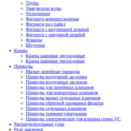
Трубы
Умягчители воды
Уплотнения
Фитинги компрессионные
Фитинги под пайку
Фитинги с внутренней резьбой
Фитинги с наружной резьбой
Фланцы
Штуцеры
Краны
Краны шаровые двухходовые
Краны шаровые трехходовые
Приводы
Малые линейные приводы
Приводы воздушной заслонки
Приводы воздушных заслонок
Приводы для линейных клапанов
Приводы для поворотных клапанов
Приводы малых седельных клапанов
Приводы обратной промывки фильтра
Приводы седельных клапанов
Приводы терморегулирующие
Приводы электрические для клапана серии VC
Распределительные узлы
Реле давления