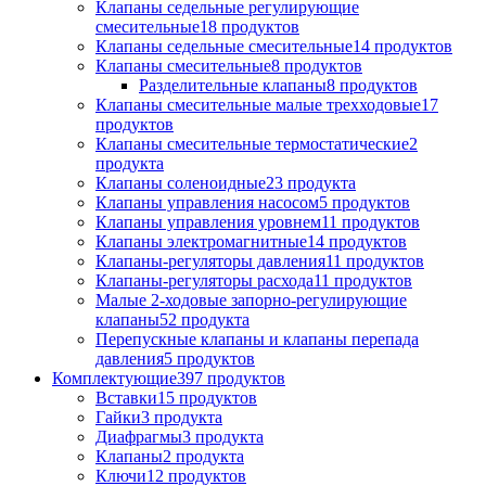
Клапаны седельные регулирующие
смесительные
18
продуктов
Клапаны седельные смесительные
14
продуктов
Клапаны смесительные
8
продуктов
Разделительные клапаны
8
продуктов
Клапаны смесительные малые трехходовые
17
продуктов
Клапаны смесительные термостатические
2
продукта
Клапаны соленоидные
23
продукта
Клапаны управления насосом
5
продуктов
Клапаны управления уровнем
11
продуктов
Клапаны электромагнитные
14
продуктов
Клапаны-регуляторы давления
11
продуктов
Клапаны-регуляторы расхода
11
продуктов
Малые 2-ходовые запорно-регулирующие
клапаны
52
продукта
Перепускные клапаны и клапаны перепада
давления
5
продуктов
Комплектующие
397
продуктов
Вставки
15
продуктов
Гайки
3
продукта
Диафрагмы
3
продукта
Клапаны
2
продукта
Ключи
12
продуктов