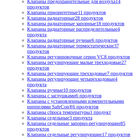
Клапаны предохранительные для воздуха
14
продуктов
Клапаны приоритетные
11
продуктов
Клапаны радиаторные
28
продуктов
Клапаны радиаторные запорные
18
продуктов
Клапаны радиаторные распределительные
4
продукта
Клапаны радиаторные ручные
6
продуктов
Клапаны радиаторные термостатические
37
продуктов
Клапаны регулировочные серии VC
8
продуктов
Клапаны регулирующие малые трехходовые
27
продуктов
Клапаны регулирующие трехходовые
7
продуктов
Клапаны регулирующие четырехходовые
4
продукта
Клапаны ручные
10
продуктов
Клапаны с заглушками
6
продуктов
Клапаны с установленными измерительными
ниппелями SafeCon®
6
продуктов
Клапаны сброса температуры
1
продукт
Клапаны седельные
3
продукта
Клапаны седельные запорно-регулирующие
85
продуктов
Клапаны седельные регулирующие
17
продуктов