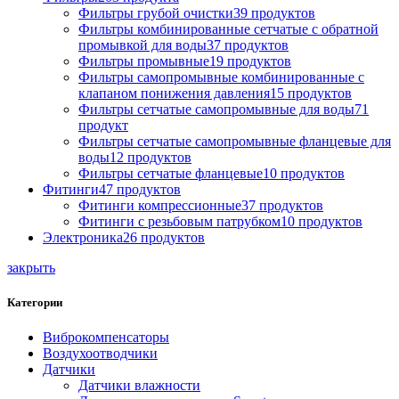
Фильтры грубой очистки
39
продуктов
Фильтры комбинированные сетчатые с обратной
промывкой для воды
37
продуктов
Фильтры промывные
19
продуктов
Фильтры самопромывные комбинированные с
клапаном понижения давления
15
продуктов
Фильтры сетчатые самопромывные для воды
71
продукт
Фильтры сетчатые самопромывные фланцевые для
воды
12
продуктов
Фильтры сетчатые фланцевые
10
продуктов
Фитинги
47
продуктов
Фитинги компрессионные
37
продуктов
Фитинги с резьбовым патрубком
10
продуктов
Электроника
26
продуктов
закрыть
Категории
Виброкомпенсаторы
Воздухоотводчики
Датчики
Датчики влажности