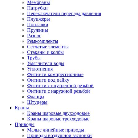
Мембраны
Патрубки
Переключатели перепада давления
Плунжеры
Поплавки
Пружины
Разное
Ремкомплекты
Сетчатые элементы
Стаканы и колбы
Трубы
Умягчители воды
Уплотнения
Фитинги компрессионные
Фитинги под пайку
Фитинги с внутренней резьбой
Фитинги с наружной резьбой
Фланцы
Штуцеры
Краны
Краны шаровые двухходовые
Краны шаровые трехходовые
Приводы
Малые линейные приводы
Приводы воздушной заслонки