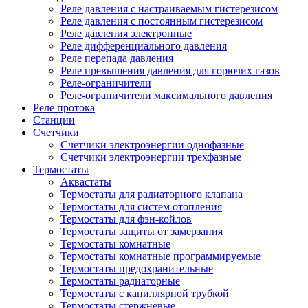
Реле давления с настраиваемым гистерезисом
Реле давления с постоянным гистерезисом
Реле давления электронные
Реле дифференциального давления
Реле перепада давления
Реле превышения давления для горючих газов
Реле-ограничители
Реле-ограничители максимального давления
Реле протока
Станции
Счетчики
Счетчики электроэнергии однофазные
Счетчики электроэнергии трехфазные
Термостаты
Аквастаты
Термостаты для радиаторного клапана
Термостаты для систем отопления
Термостаты для фэн-койлов
Термостаты защиты от замерзания
Термостаты комнатные
Термостаты комнатные программируемые
Термостаты предохранительные
Термостаты радиаторные
Термостаты с капиллярной трубкой
Термостаты стержневые