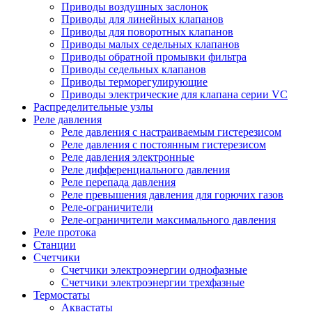
Приводы воздушных заслонок
Приводы для линейных клапанов
Приводы для поворотных клапанов
Приводы малых седельных клапанов
Приводы обратной промывки фильтра
Приводы седельных клапанов
Приводы терморегулирующие
Приводы электрические для клапана серии VC
Распределительные узлы
Реле давления
Реле давления с настраиваемым гистерезисом
Реле давления с постоянным гистерезисом
Реле давления электронные
Реле дифференциального давления
Реле перепада давления
Реле превышения давления для горючих газов
Реле-ограничители
Реле-ограничители максимального давления
Реле протока
Станции
Счетчики
Счетчики электроэнергии однофазные
Счетчики электроэнергии трехфазные
Термостаты
Аквастаты