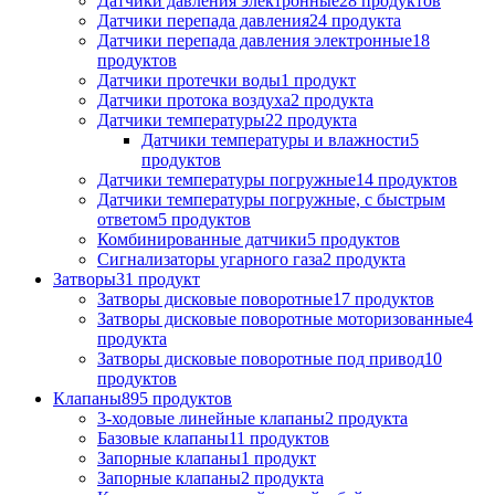
Датчики давления электронные
28
продуктов
Датчики перепада давления
24
продукта
Датчики перепада давления электронные
18
продуктов
Датчики протечки воды
1
продукт
Датчики протока воздуха
2
продукта
Датчики температуры
22
продукта
Датчики температуры и влажности
5
продуктов
Датчики температуры погружные
14
продуктов
Датчики температуры погружные, с быстрым
ответом
5
продуктов
Комбинированные датчики
5
продуктов
Сигнализаторы угарного газа
2
продукта
Затворы
31
продукт
Затворы дисковые поворотные
17
продуктов
Затворы дисковые поворотные моторизованные
4
продукта
Затворы дисковые поворотные под привод
10
продуктов
Клапаны
895
продуктов
3-ходовые линейные клапаны
2
продукта
Базовые клапаны
11
продуктов
Запорные клапаны
1
продукт
Запорные клапаны
2
продукта