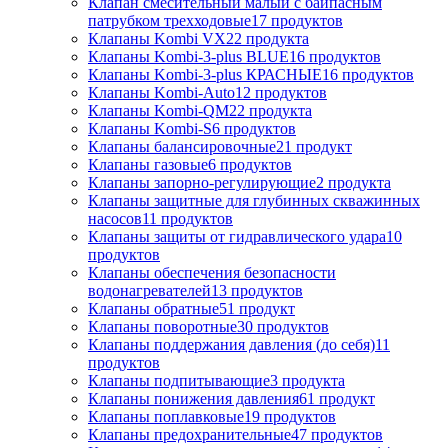
Клапан смесительный малый с байпасным
патрубком трехходовые
17
продуктов
Клапаны Kombi VX
22
продукта
Клапаны Kombi-3-plus BLUE
16
продуктов
Клапаны Kombi-3-plus КРАСНЫЕ
16
продуктов
Клапаны Kombi-Auto
12
продуктов
Клапаны Kombi-QM
22
продукта
Клапаны Kombi-S
6
продуктов
Клапаны балансировочные
21
продукт
Клапаны газовые
6
продуктов
Клапаны запорно-регулирующие
2
продукта
Клапаны защитные для глубинных скважинных
насосов
11
продуктов
Клапаны защиты от гидравлического удара
10
продуктов
Клапаны обеспечения безопасности
водонагревателей
13
продуктов
Клапаны обратные
51
продукт
Клапаны поворотные
30
продуктов
Клапаны поддержания давления (до себя)
11
продуктов
Клапаны подпитывающие
3
продукта
Клапаны понижения давления
61
продукт
Клапаны поплавковые
19
продуктов
Клапаны предохранительные
47
продуктов