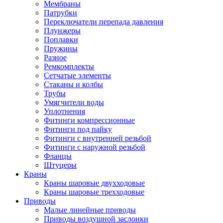
Мембраны
Патрубки
Переключатели перепада давления
Плунжеры
Поплавки
Пружины
Разное
Ремкомплекты
Сетчатые элементы
Стаканы и колбы
Трубы
Умягчители воды
Уплотнения
Фитинги компрессионные
Фитинги под пайку
Фитинги с внутренней резьбой
Фитинги с наружной резьбой
Фланцы
Штуцеры
Краны
Краны шаровые двухходовые
Краны шаровые трехходовые
Приводы
Малые линейные приводы
Приводы воздушной заслонки