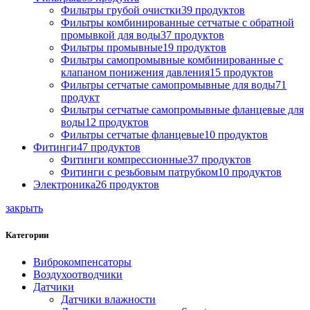
Фильтры грубой очистки
39
продуктов
Фильтры комбинированные сетчатые с обратной
промывкой для воды
37
продуктов
Фильтры промывные
19
продуктов
Фильтры самопромывные комбинированные с
клапаном понижения давления
15
продуктов
Фильтры сетчатые самопромывные для воды
71
продукт
Фильтры сетчатые самопромывные фланцевые для
воды
12
продуктов
Фильтры сетчатые фланцевые
10
продуктов
Фитинги
47
продуктов
Фитинги компрессионные
37
продуктов
Фитинги с резьбовым патрубком
10
продуктов
Электроника
26
продуктов
закрыть
Категории
Виброкомпенсаторы
Воздухоотводчики
Датчики
Датчики влажности