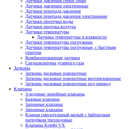
Датчики давления серии Smart
Датчики давления электронные
Датчики перепада давления
Датчики перепада давления электронные
Датчики протечки воды
Датчики протока воздуха
Датчики температуры
Датчики температуры и влажности
Датчики температуры погружные
Датчики температуры погружные, с быстрым
ответом
Комбинированные датчики
Сигнализаторы угарного газа
Затворы
Затворы дисковые поворотные
Затворы дисковые поворотные моторизованные
Затворы дисковые поворотные под привод
Клапаны
3-ходовые линейные клапаны
Базовые клапаны
Запорные клапаны
Запорные клапаны
Клапан смесительный малый с байпасным
патрубком трехходовые
Клапаны Kombi VX