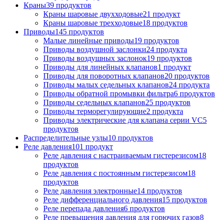
Краны
39
продуктов
Краны шаровые двухходовые
21
продукт
Краны шаровые трехходовые
18
продуктов
Приводы
145
продуктов
Малые линейные приводы
19
продуктов
Приводы воздушной заслонки
24
продукта
Приводы воздушных заслонок
19
продуктов
Приводы для линейных клапанов
1
продукт
Приводы для поворотных клапанов
20
продуктов
Приводы малых седельных клапанов
24
продукта
Приводы обратной промывки фильтра
6
продуктов
Приводы седельных клапанов
25
продуктов
Приводы терморегулирующие
2
продукта
Приводы электрические для клапана серии VC
5
продуктов
Распределительные узлы
10
продуктов
Реле давления
101
продукт
Реле давления с настраиваемым гистерезисом
18
продуктов
Реле давления с постоянным гистерезисом
18
продуктов
Реле давления электронные
14
продуктов
Реле дифференциального давления
15
продуктов
Реле перепада давления
6
продуктов
Реле превышения давления для горючих газов
8