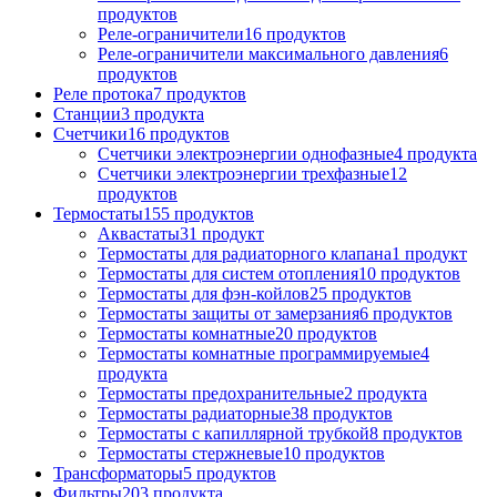
продуктов
Реле-ограничители
16
продуктов
Реле-ограничители максимального давления
6
продуктов
Реле протока
7
продуктов
Станции
3
продукта
Счетчики
16
продуктов
Счетчики электроэнергии однофазные
4
продукта
Счетчики электроэнергии трехфазные
12
продуктов
Термостаты
155
продуктов
Аквастаты
31
продукт
Термостаты для радиаторного клапана
1
продукт
Термостаты для систем отопления
10
продуктов
Термостаты для фэн-койлов
25
продуктов
Термостаты защиты от замерзания
6
продуктов
Термостаты комнатные
20
продуктов
Термостаты комнатные программируемые
4
продукта
Термостаты предохранительные
2
продукта
Термостаты радиаторные
38
продуктов
Термостаты с капиллярной трубкой
8
продуктов
Термостаты стержневые
10
продуктов
Трансформаторы
5
продуктов
Фильтры
203
продукта