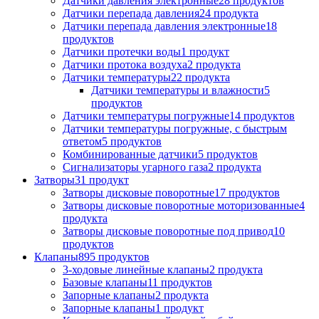
Датчики давления электронные
28
продуктов
Датчики перепада давления
24
продукта
Датчики перепада давления электронные
18
продуктов
Датчики протечки воды
1
продукт
Датчики протока воздуха
2
продукта
Датчики температуры
22
продукта
Датчики температуры и влажности
5
продуктов
Датчики температуры погружные
14
продуктов
Датчики температуры погружные, с быстрым
ответом
5
продуктов
Комбинированные датчики
5
продуктов
Сигнализаторы угарного газа
2
продукта
Затворы
31
продукт
Затворы дисковые поворотные
17
продуктов
Затворы дисковые поворотные моторизованные
4
продукта
Затворы дисковые поворотные под привод
10
продуктов
Клапаны
895
продуктов
3-ходовые линейные клапаны
2
продукта
Базовые клапаны
11
продуктов
Запорные клапаны
2
продукта
Запорные клапаны
1
продукт