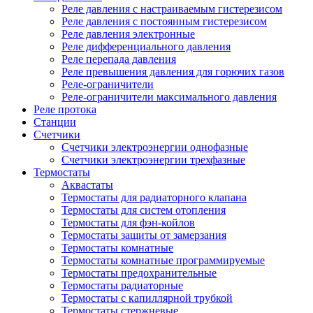
Реле давления с настраиваемым гистерезисом
Реле давления с постоянным гистерезисом
Реле давления электронные
Реле дифференциального давления
Реле перепада давления
Реле превышения давления для горючих газов
Реле-ограничители
Реле-ограничители максимального давления
Реле протока
Станции
Счетчики
Счетчики электроэнергии однофазные
Счетчики электроэнергии трехфазные
Термостаты
Аквастаты
Термостаты для радиаторного клапана
Термостаты для систем отопления
Термостаты для фэн-койлов
Термостаты защиты от замерзания
Термостаты комнатные
Термостаты комнатные программируемые
Термостаты предохранительные
Термостаты радиаторные
Термостаты с капиллярной трубкой
Термостаты стержневые