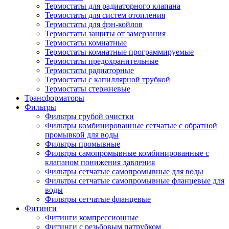
Термостаты для радиаторного клапана
Термостаты для систем отопления
Термостаты для фэн-койлов
Термостаты защиты от замерзания
Термостаты комнатные
Термостаты комнатные программируемые
Термостаты предохранительные
Термостаты радиаторные
Термостаты с капиллярной трубкой
Термостаты стержневые
Трансформаторы
Фильтры
Фильтры грубой очистки
Фильтры комбинированные сетчатые с обратной
промывкой для воды
Фильтры промывные
Фильтры самопромывные комбинированные с
клапаном понижения давления
Фильтры сетчатые самопромывные для воды
Фильтры сетчатые самопромывные фланцевые для
воды
Фильтры сетчатые фланцевые
Фитинги
Фитинги компрессионные
Фитинги с резьбовым патрубком