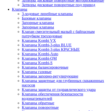
Затворы дисковые поворотные моторизованные
Затворы дисковые поворотные под привод
Клапаны
3-ходовые линейные клапаны
Базовые клапаны
Запорные клапаны
Запорные клапаны
Клапан смесительный малый с байпасным
патрубком трехходовые
Клапаны Kombi VX
Клапаны Kombi-3-plus BLUE
Клапаны Kombi-3-plus КРАСНЫЕ
Клапаны Kombi-Auto
Клапаны Kombi-QM
Клапаны Kombi-S
Клапаны балансировочные
Клапаны газовые
Клапаны запорно-регулирующие
Клапаны защитные для глубинных скважинных
насосов
Клапаны защиты от гидравлического удара
Клапаны обеспечения безопасности
водонагревателей
Клапаны обратные
Клапаны поворотные