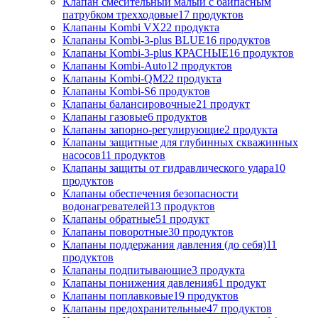
Клапан смесительный малый с байпасным
патрубком трехходовые
17
продуктов
Клапаны Kombi VX
22
продукта
Клапаны Kombi-3-plus BLUE
16
продуктов
Клапаны Kombi-3-plus КРАСНЫЕ
16
продуктов
Клапаны Kombi-Auto
12
продуктов
Клапаны Kombi-QM
22
продукта
Клапаны Kombi-S
6
продуктов
Клапаны балансировочные
21
продукт
Клапаны газовые
6
продуктов
Клапаны запорно-регулирующие
2
продукта
Клапаны защитные для глубинных скважинных
насосов
11
продуктов
Клапаны защиты от гидравлического удара
10
продуктов
Клапаны обеспечения безопасности
водонагревателей
13
продуктов
Клапаны обратные
51
продукт
Клапаны поворотные
30
продуктов
Клапаны поддержания давления (до себя)
11
продуктов
Клапаны подпитывающие
3
продукта
Клапаны понижения давления
61
продукт
Клапаны поплавковые
19
продуктов
Клапаны предохранительные
47
продуктов