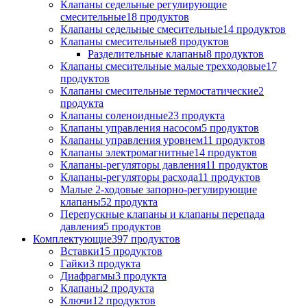
Клапаны седельные регулирующие
смесительные
18
продуктов
Клапаны седельные смесительные
14
продуктов
Клапаны смесительные
8
продуктов
Разделительные клапаны
8
продуктов
Клапаны смесительные малые трехходовые
17
продуктов
Клапаны смесительные термостатические
2
продукта
Клапаны соленоидные
23
продукта
Клапаны управления насосом
5
продуктов
Клапаны управления уровнем
11
продуктов
Клапаны электромагнитные
14
продуктов
Клапаны-регуляторы давления
11
продуктов
Клапаны-регуляторы расхода
11
продуктов
Малые 2-ходовые запорно-регулирующие
клапаны
52
продукта
Перепускные клапаны и клапаны перепада
давления
5
продуктов
Комплектующие
397
продуктов
Вставки
15
продуктов
Гайки
3
продукта
Диафрагмы
3
продукта
Клапаны
2
продукта
Ключи
12
продуктов