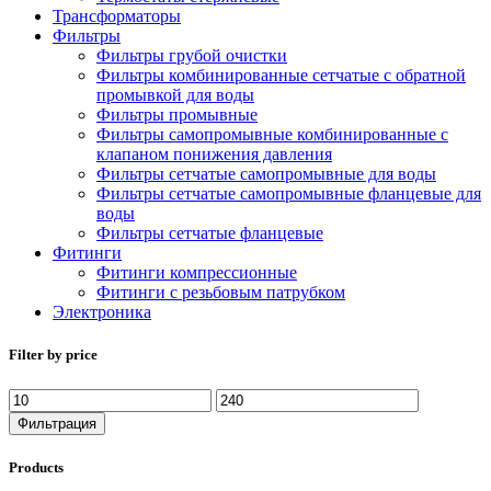
Трансформаторы
Фильтры
Фильтры грубой очистки
Фильтры комбинированные сетчатые с обратной
промывкой для воды
Фильтры промывные
Фильтры самопромывные комбинированные с
клапаном понижения давления
Фильтры сетчатые самопромывные для воды
Фильтры сетчатые самопромывные фланцевые для
воды
Фильтры сетчатые фланцевые
Фитинги
Фитинги компрессионные
Фитинги с резьбовым патрубком
Электроника
Filter by price
Минимальная
Максимальная
цена
цена
Фильтрация
Products