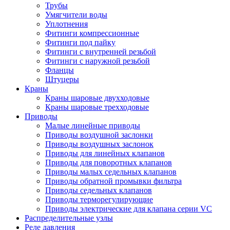
Трубы
Умягчители воды
Уплотнения
Фитинги компрессионные
Фитинги под пайку
Фитинги с внутренней резьбой
Фитинги с наружной резьбой
Фланцы
Штуцеры
Краны
Краны шаровые двухходовые
Краны шаровые трехходовые
Приводы
Малые линейные приводы
Приводы воздушной заслонки
Приводы воздушных заслонок
Приводы для линейных клапанов
Приводы для поворотных клапанов
Приводы малых седельных клапанов
Приводы обратной промывки фильтра
Приводы седельных клапанов
Приводы терморегулирующие
Приводы электрические для клапана серии VC
Распределительные узлы
Реле давления