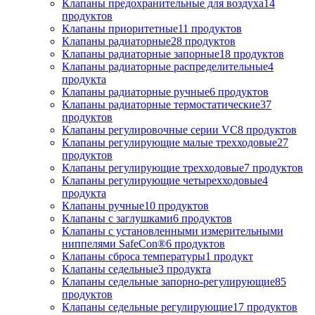
Клапаны предохранительные для воздуха
14
продуктов
Клапаны приоритетные
11
продуктов
Клапаны радиаторные
28
продуктов
Клапаны радиаторные запорные
18
продуктов
Клапаны радиаторные распределительные
4
продукта
Клапаны радиаторные ручные
6
продуктов
Клапаны радиаторные термостатические
37
продуктов
Клапаны регулировочные серии VC
8
продуктов
Клапаны регулирующие малые трехходовые
27
продуктов
Клапаны регулирующие трехходовые
7
продуктов
Клапаны регулирующие четырехходовые
4
продукта
Клапаны ручные
10
продуктов
Клапаны с заглушками
6
продуктов
Клапаны с установленными измерительными
ниппелями SafeCon®
6
продуктов
Клапаны сброса температуры
1
продукт
Клапаны седельные
3
продукта
Клапаны седельные запорно-регулирующие
85
продуктов
Клапаны седельные регулирующие
17
продуктов