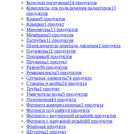
Колодцы погружные
14
продуктов
Комплекты для подключения радиаторов
13
продуктов
Краны
9
продуктов
Крышки
1
продукт
Манометры
13
продуктов
Мембраны
5
продуктов
Патрубки
11
продуктов
Переключатели перепада давления
3
продукта
Плунжеры
11
продуктов
Поплавки
8
продуктов
Пружины
1
продукт
Разное
96
продуктов
Ремкомплекты
5
продуктов
Сетчатые элементы
74
продукта
Стаканы и колбы
24
продукта
Трубы
1
продукт
Умягчители воды
5
продуктов
Уплотнения
43
продукта
Фитинги компрессионные
2
продукта
Фитинги под пайку
4
продукта
Фитинги с внутренней резьбой
6
продуктов
Фитинги с наружной резьбой
8
продуктов
Фланцы
4
продукта
Штуцеры
1
продукт