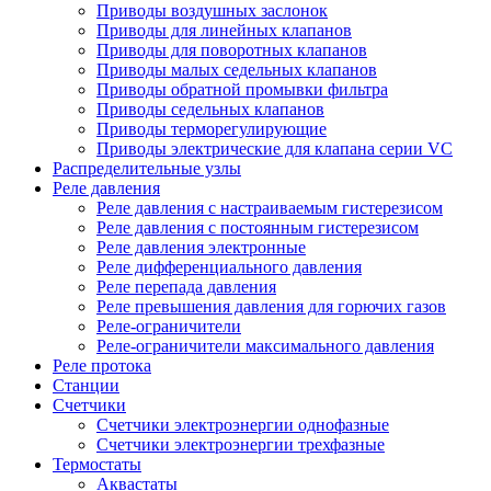
Приводы воздушных заслонок
Приводы для линейных клапанов
Приводы для поворотных клапанов
Приводы малых седельных клапанов
Приводы обратной промывки фильтра
Приводы седельных клапанов
Приводы терморегулирующие
Приводы электрические для клапана серии VC
Распределительные узлы
Реле давления
Реле давления с настраиваемым гистерезисом
Реле давления с постоянным гистерезисом
Реле давления электронные
Реле дифференциального давления
Реле перепада давления
Реле превышения давления для горючих газов
Реле-ограничители
Реле-ограничители максимального давления
Реле протока
Станции
Счетчики
Счетчики электроэнергии однофазные
Счетчики электроэнергии трехфазные
Термостаты
Аквастаты