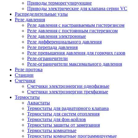
Приводы терморегулирующие
Приводы электрические для клапана серии VC
Распределительные узлы
Реле давления
Реле давления с настраиваемым гистерезисом
Реле давления с постоянным гистерезисом
Реле давления электронные
Реле дифференциального давления
Реле перепада давления
Реле превышения давления для горючих газов
Реле-ограничители
Реле-ограничители максимального давления
Реле протока
Станции
Счетчики
Счетчики электроэнергии однофазные
Счетчики электроэнергии трехфазные
Термостаты
Аквастаты
Термостаты для радиаторного клапана
Термостаты для систем отопления
Термостаты для фэн-койлов
Термостаты защиты от замерзания
Термостаты комнатные
Термостаты комнатные программируемые