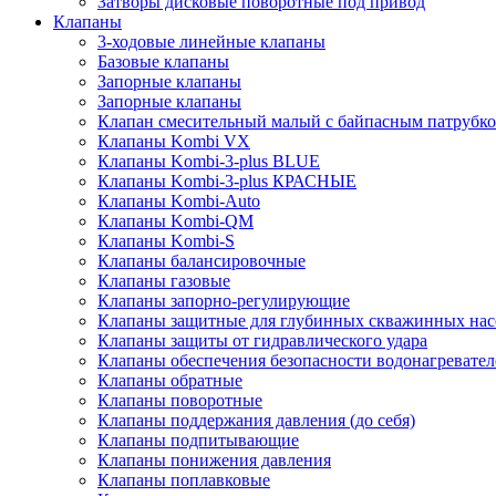
Затворы дисковые поворотные под привод
Клапаны
3-ходовые линейные клапаны
Базовые клапаны
Запорные клапаны
Запорные клапаны
Клапан смесительный малый с байпасным патрубко
Клапаны Kombi VX
Клапаны Kombi-3-plus BLUE
Клапаны Kombi-3-plus КРАСНЫЕ
Клапаны Kombi-Auto
Клапаны Kombi-QM
Клапаны Kombi-S
Клапаны балансировочные
Клапаны газовые
Клапаны запорно-регулирующие
Клапаны защитные для глубинных скважинных нас
Клапаны защиты от гидравлического удара
Клапаны обеспечения безопасности водонагревател
Клапаны обратные
Клапаны поворотные
Клапаны поддержания давления (до себя)
Клапаны подпитывающие
Клапаны понижения давления
Клапаны поплавковые