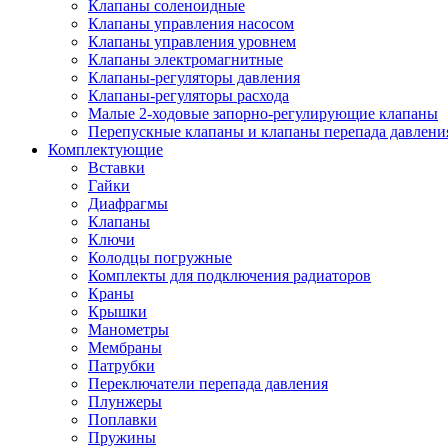
Клапаны соленоидные
Клапаны управления насосом
Клапаны управления уровнем
Клапаны электромагнитные
Клапаны-регуляторы давления
Клапаны-регуляторы расхода
Малые 2-ходовые запорно-регулирующие клапаны
Перепускные клапаны и клапаны перепада давлени
Комплектующие
Вставки
Гайки
Диафрагмы
Клапаны
Ключи
Колодцы погружные
Комплекты для подключения радиаторов
Краны
Крышки
Манометры
Мембраны
Патрубки
Переключатели перепада давления
Плунжеры
Поплавки
Пружины