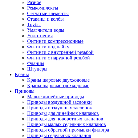
Разное
Ремкомплекты
Сетчатые элементы
Стаканы и колбы
Трубы
Умягчители воды
Уплотнения
Фитинги компрессионные
Фитинги под пайку
Фитинги с внутренней резьбой
Фитинги с наружной резьбой
Фланцы
Штуцеры
Краны
Краны шаровые двухходовые
Краны шаровые трехходовые
Приводы
Малые линейные приводы
Приводы воздушной заслонки
Приводы воздушных заслонок
Приводы для линейных клапанов
Приводы для поворотных клапанов
Приводы малых седельных клапанов
Приводы обратной промывки фильтра
Приводы седельных клапанов