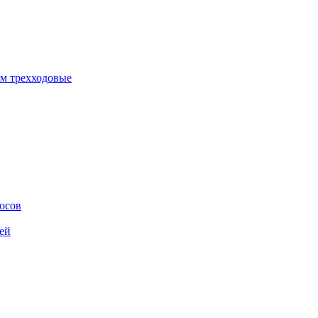
м трехходовые
осов
ей