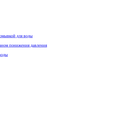
омывкой для воды
аном понижения давления
воды