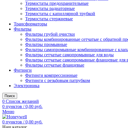
Термостаты предохранительные
Термостаты радиаторные
Термостаты с капиллярной трубкой
Термостаты стержневые
Трансформаторы
Фильтры
Фильтры грубой очистки
Фильтры комбинированные сетчатые с обратной пр
Фильтры промывные
Фильтры самопромывные комбинированные с клап
Фильтры сетчатые самопромывные для воды
Фильтры сетчатые самопромывные фланцевые для 
Фильтры сетчатые фланцевые
Фитинги
Фитинги компрессионные
Фитинги с резьбовым патрубком
Электроника
Поиск
0
Список желаний
0
пунктов
/
0,00
руб.
Меню
0
пунктов
/
0,00
руб.
Наш каталог